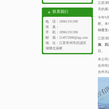
江苏泽
关的展
联系我们
今年9
电 话：18961191390
桥。本
传 真：
钢覆复
手 机：18961191390
邮 箱：214972600@qq.com
江苏泽
地 址：江苏常州市武进区
施
、
四
湖塘北庙桥
目。
本公司
合作经
合作共