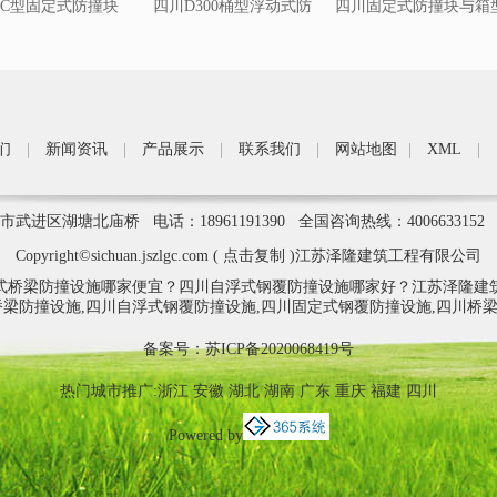
C型固定式防撞块
四川D300桶型浮动式防
四川固定式防撞块与箱
撞圈
浮动式防撞圈结合型
们
|
新闻资讯
|
产品展示
|
联系我们
|
网站地图
|
XML
|
武进区湖塘北庙桥 电话：18961191390 全国咨询热线：400663315
Copyright©
sichuan.jszlgc.com
(
点击复制
)江苏泽隆建筑工程有限公司
式桥梁防撞设施哪家便宜？四川自浮式钢覆防撞设施哪家好？江苏泽隆建
桥梁防撞设施,四川自浮式钢覆防撞设施,四川固定式钢覆防撞设施,四川桥
备案号：
苏ICP备2020068419号
热门城市推广:
浙江
安徽
湖北
湖南
广东
重庆
福建
四川
Powered by