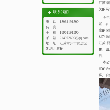
江苏泽
关的展
联系我们
今年9
电 话：18961191390
置，在
传 真：
度的保
手 机：18961191390
材料防
邮 箱：214972600@qq.com
江苏泽
地 址：江苏常州市武进区
湖塘北庙桥
施
、
四
目。
本公司
富的合
客户合