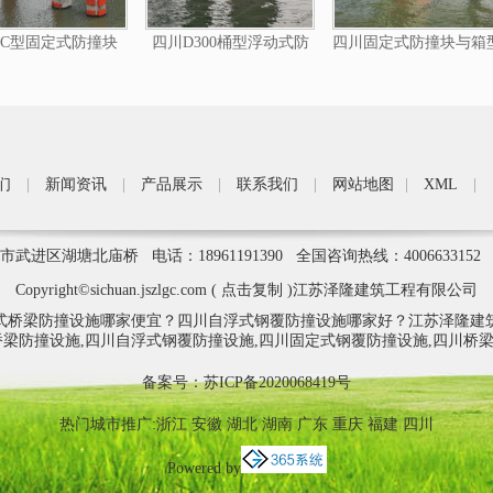
C型固定式防撞块
四川D300桶型浮动式防
四川固定式防撞块与箱
撞圈
浮动式防撞圈结合型
们
|
新闻资讯
|
产品展示
|
联系我们
|
网站地图
|
XML
|
武进区湖塘北庙桥 电话：18961191390 全国咨询热线：400663315
Copyright©
sichuan.jszlgc.com
(
点击复制
)江苏泽隆建筑工程有限公司
式桥梁防撞设施哪家便宜？四川自浮式钢覆防撞设施哪家好？江苏泽隆建
桥梁防撞设施,四川自浮式钢覆防撞设施,四川固定式钢覆防撞设施,四川桥
备案号：
苏ICP备2020068419号
热门城市推广:
浙江
安徽
湖北
湖南
广东
重庆
福建
四川
Powered by