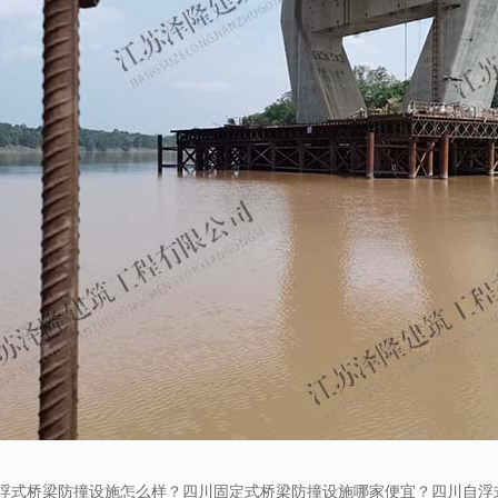
浮式桥梁防撞设施怎么样？四川固定式桥梁防撞设施哪家便宜？四川自浮