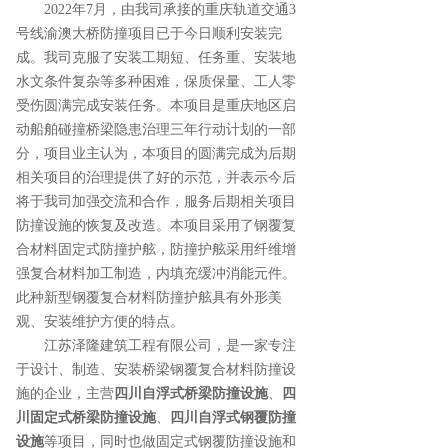
2022年7月，由我司承接的重庆轨道交通3
号线渝澳大桥防撞项目已于今日顺利安装完
成。我司克服了安装工期短、任务重、安装地
水文条件复杂等多种困难，保质保量、工人零
受伤圆满完成安装任务。本项目是重庆地区启
动船舶碰撞桥梁隐患治理三年行动计划的一部
分，项目业主认为，本项目的圆满完成为后期
相关项目的治理提供了好的示范，并表示今后
将于我司加强交流和合作，服务后期相关项目
防撞设施的恢复及改造。本项目采用了钢覆复
合材料固定式防撞护舷，防撞护舷采用纤维增
强复合材料加工制造，内填充缓冲消能元件。
此种新型钢覆复合材料防撞护舷具有外形美
观、安装维护方便的特点。
江苏泽隆建筑工程有限公司，是一家专注
于设计、制造、安装桥梁钢覆复合材料防撞设
施的企业，主营
四川自浮式桥梁防撞设施
、
四
川固定式桥梁防撞设施
、
四川自浮式钢覆防撞
设施
等项目，同时也做固定式钢覆防撞设施和