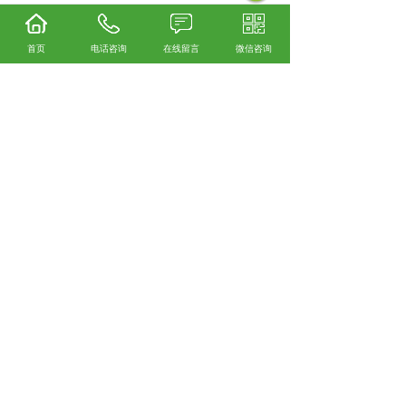
首页
电话咨询
在线留言
微信咨询
四川自浮式桥梁防撞设施怎么样？四川固定式
桥梁防撞设施哪家便宜？四川自浮式钢覆防撞
设施哪家好？江苏泽隆建筑工程有限公司主要
提供四川自浮式桥梁防撞设施,四川固定式桥梁
防撞设施,四川自浮式钢覆防撞设施,四川固定式
钢覆防撞设施,四川桥梁复合材料防撞设施,
相关标签：
大桥防撞项目
,
上一条：
没有了